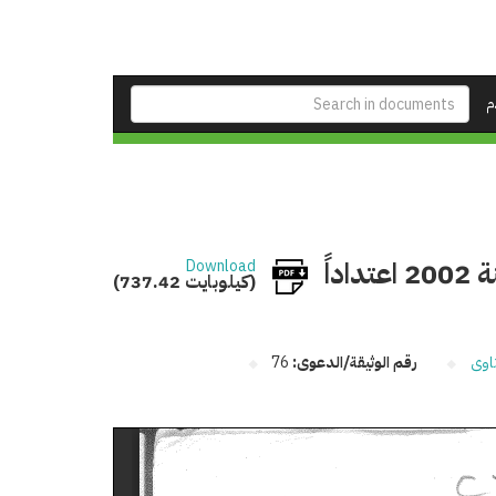
م
الفتوي والتشريع تقرر جواز نقل الترخيص رقم 32 لسنة 2002 اعتداداً
Download
(737.42 كيلوبايت)
اوى
رقم الوثيقة/الدعوى:
76