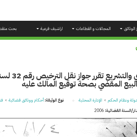
 الوثائق
المجالات و القطاعات
اراشيف فرعية
بحث متقد
البيع المقضي بصحة توقيع المالك عليه
دولة ونظام الحكم
›
الإدارة المحلية
نوع الوثيقة:
أحكام ووثائق قضائية
›
فت
ار/السنة القضائية:
2006