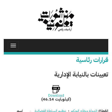
تجاوز
إلى
المحتوى
الرئيسي
Toggle
avigation
قرارات رئاسية
تعيينات بالنيابة الإدارية
Download
(46.14 كيلوبايت)
القطاع:
الدولة ونظام الحكم
›
تنظيم السلطة القضائية
اسم