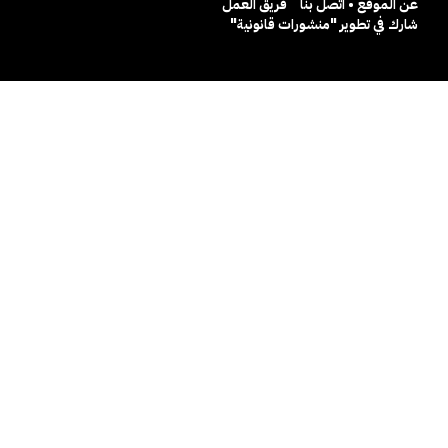
عن الموقع • اتصل بنا
فريق العمل
شارك في تطوير "منشورات قانونية"