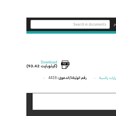
م
Download
(93.42 كيلوبايت)
ارات رئاسية
رقم الوثيقة/الدعوى:
4418