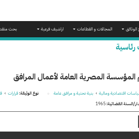
 الوثائق
المجالات و القطاعات
اراشيف فرعية
بحث متقد
 رئاسية
المؤسسة المصرية العامة لأعمال المرافق
اسات اقتصادية ومالية
›
بنية تحتية و مرافق عامة
نوع الوثيقة:
قرارات
›
قر
ار/السنة القضائية:
1965