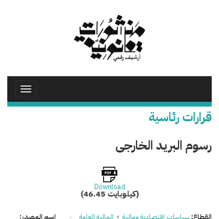
تجاوز
إلى
المحتوى
الرئيسي
Toggle
avigation
قرارات رئاسية
رسوم البريد الخارجى
Download
(46.45 كيلوبايت)
القطاع:
سياسات اقتصادية ومالية
›
المالية العامة
اسم المصدر: