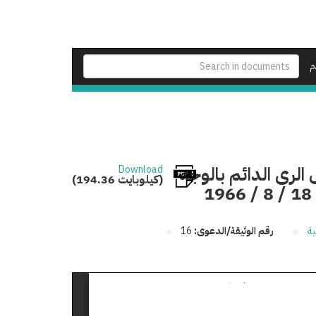
م
الرى الدائم بالوجه
Download
(194.36 كيلوبايت)
ية
رقم الوثيقة/الدعوى:
16