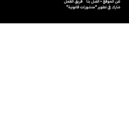
عن الموقع • اتصل بنا
فريق العمل
شارك في تطوير "منشورات قانونية"