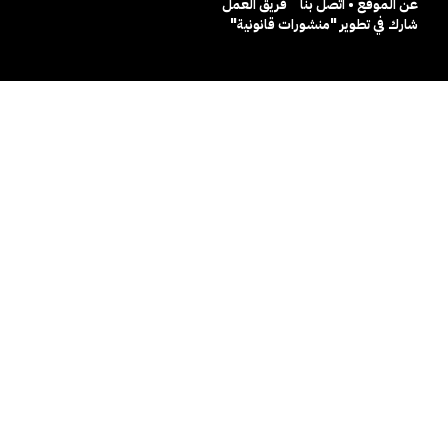
عن الموقع • اتصل بنا
فريق العمل
شارك في تطوير "منشورات قانونية"