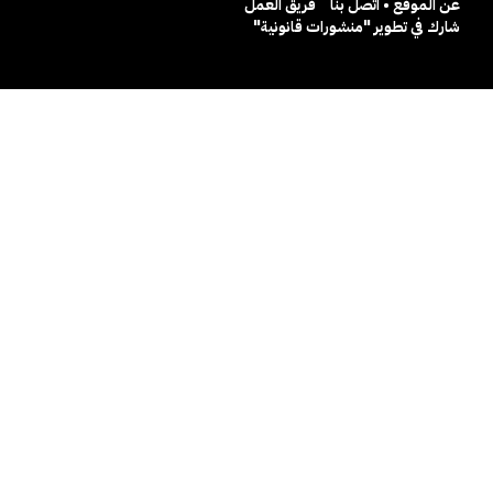
عن الموقع • اتصل بنا
فريق العمل
شارك في تطوير "منشورات قانونية"