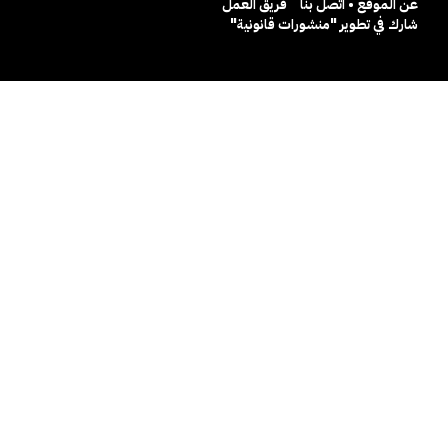
عن الموقع • اتصل بنا
فريق العمل
شارك في تطوير "منشورات قانونية"