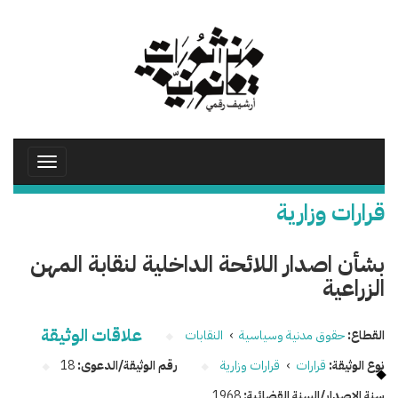
تجاوز
إلى
المحتوى
الرئيسي
Toggle
avigation
قرارات وزارية
بشأن اصدار اللائحة الداخلية لنقابة المهن
الزراعية
علاقات الوثيقة
القطاع:
حقوق مدنية وسياسية
›
النقابات
نوع الوثيقة:
قرارات
›
قرارات وزارية
رقم الوثيقة/الدعوى:
18
سنة الإصدار/السنة القضائية:
1968