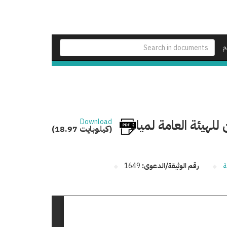
م
هيئة العامة لمياه
Download
(18.97 كيلوبايت)
ة
رقم الوثيقة/الدعوى:
1649