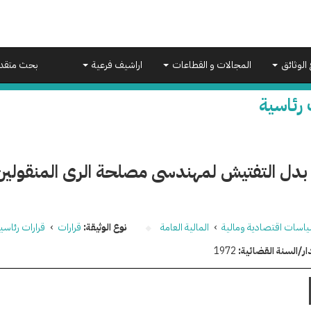
 الوثائق
المجالات و القطاعات
اراشيف فرعية
بحث متقد
 رئاسية
دل التفتيش لمهندسى مصلحة الرى المنقولين لل
اسات اقتصادية ومالية
›
المالية العامة
نوع الوثيقة:
قرارات
›
قرارات رئاسي
ار/السنة القضائية:
1972