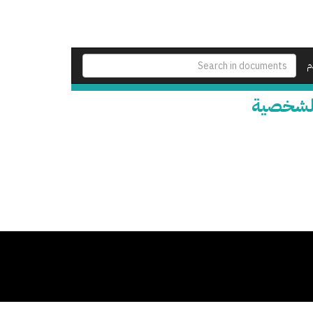
م
 الشخصية