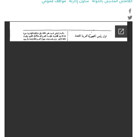
العاملين المدنيين بالدولة
شئون إدارية
موظف عمومي