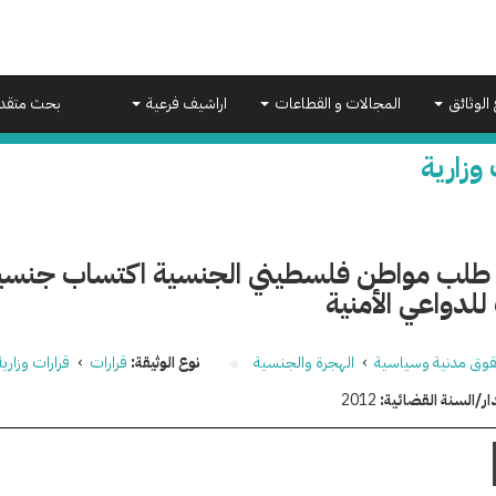
 الوثائق
المجالات و القطاعات
اراشيف فرعية
بحث متقد
 وزارية
لب مواطن فلسطيني الجنسية اكتساب جنسية 
لدواعي الأمنية
وق مدنية وسياسية
›
الهجرة والجنسية
نوع الوثيقة:
قرارات
›
قرارات وزارية
ار/السنة القضائية:
2012