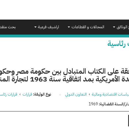
 الوثائق
المجالات و القطاعات
اراشيف فرعية
بحث متقد
 رئاسية
قة على الكتاب المتبادل بين حكومة مصر وحكوم
أمريكية بمد اتفاقية سنة 1963 لتجارة المنسوجات القطنية
اسات اقتصادية ومالية
›
التعاون الدولي
نوع الوثيقة:
قرارات
›
قرارات رئاس
ار/السنة القضائية:
1969