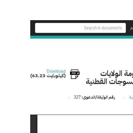
م
ة الولايات
Download
(63.23 كيلوبايت)
ية
رقم الوثيقة/الدعوى:
327