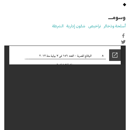
وسومـــــ
أسلحة وذخائر
تراخيص
شئون إدارية
الشرطة