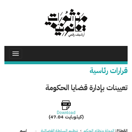
تجاوز
إلى
المحتوى
الرئيسي
Toggle
avigation
قرارات رئاسية
تعيينات بإدارة قضايا الحكومة
Download
(47.04 كيلوبايت)
القطاع:
الدولة ونظام الحكم
›
تنظيم السلطة القضائية
اسم