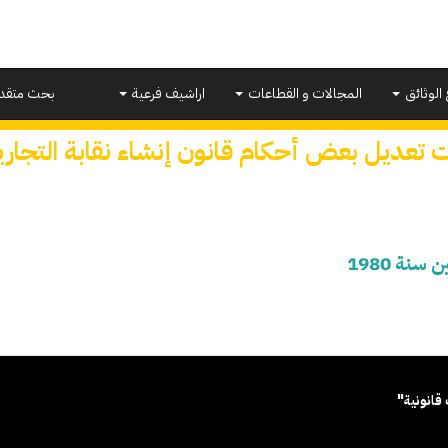
 الوثائق
المجالات و القطاعات
اراشيف فرعية
بحث متقد
 تعديل بعض أحكام قانون إنشاء نقابة التجاريين 
نة 1980
قانونية"