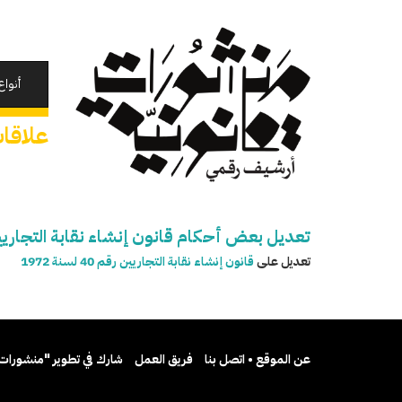
تجاوز
إلى
المحتوى
الرئيسي
أنواع
علاقات
تعديل بعض أحكام قانون إنشاء نقابة التجاريين س
تعديل على
قانون إنشاء نقابة التجاريين رقم 40 لسنة 1972
عن الموقع • اتصل بنا
فريق العمل
شارك في تطوير "منشورات 