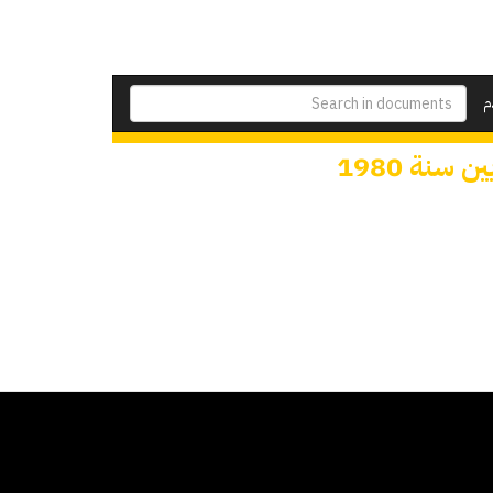
م
سنة 1980