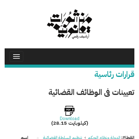
تجاوز
إلى
المحتوى
الرئيسي
Toggle
avigation
قرارات رئاسية
تعيينات فى الوظائف القضائية
Download
(28.15 كيلوبايت)
القطاع:
الدولة ونظام الحكم
›
تنظيم السلطة القضائية
اسم