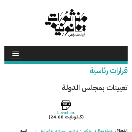
تجاوز
إلى
المحتوى
الرئيسي
Toggle
avigation
قرارات رئاسية
تعيينات بمجلس الدولة
Download
(24.68 كيلوبايت)
القطاع:
الدولة ونظام الحكم
›
تنظيم السلطة القضائية
اسم