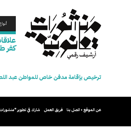
تجاوز
إلى
المحتوى
الرئيسي
أنواع
علاقا
كفر طن
ترخيص بإقامة مدفن خاص للمواطن عبد اللطيف
عن الموقع • اتصل بنا
فريق العمل
شارك في تطوير "منشورات 