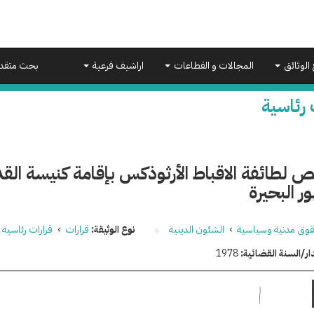
 الوثائق
المجالات و القطاعات
اراشيف فرعية
بحث متقد
 رئاسية
يص لطائفة الاقباط الأرثوذكس بإقامة كنيسة ا
ر البحيرة
وق مدنية وسياسية
›
الشئون الدينية
نوع الوثيقة:
قرارات
›
قرارات رئاسية
ار/السنة القضائية:
1978