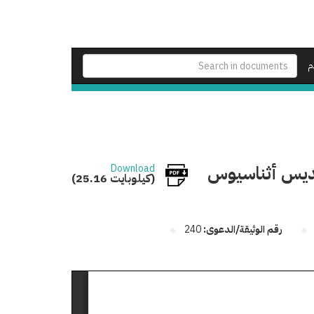
م
لقديس أثناسيوس
Download
(25.16 كيلوبايت)
رقم الوثيقة/الدعوى:
240