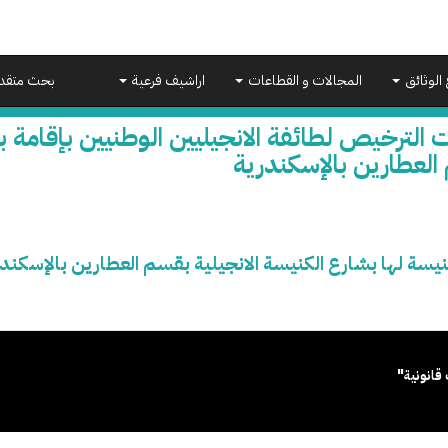
 الوثائق
المجالات و القطاعات
اراشيف فرعية
بحث متقد
 الترخيص لطائفة الانجيليين الوطنيين بإقامة ب
العطارين بالإسكندرية
نيسة لها بشارع الكنيسة الانجيلية بقسم العطارين بالإسكند
قانونية"