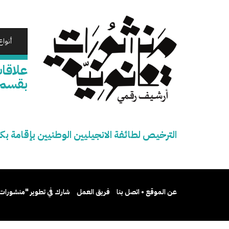
تجاوز
إلى
المحتوى
الرئيسي
أنواع
علاقات
بقسم 
الترخيص لطائفة الانجيليين الوطنيين بإقامة بك
عن الموقع • اتصل بنا
فريق العمل
شارك في تطوير "منشورات 