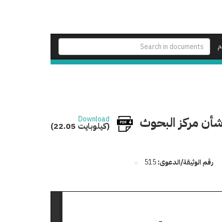
م
رئيس الجمهورية رقم 19 لسنة 1983 فى شأن مركز البحوث
Download
(22.05 كيلوبايت)
رقم الوثيقة/الدعوى:
515