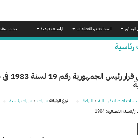
 الوثائق
المجالات و القطاعات
اراشيف فرعية
بحث متقد
 رئاسية
تعديل قرار 
ة
اسات اقتصادية ومالية
›
الزراعة
نوع الوثيقة:
قرارات
›
قرارات رئاسية
ار/السنة القضائية:
1984