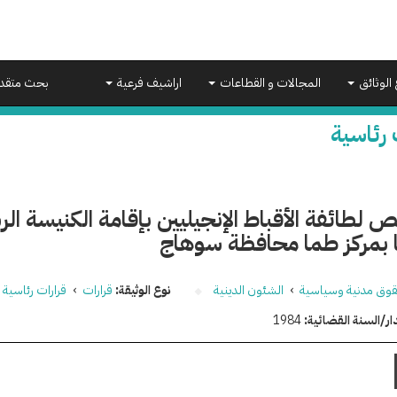
 الوثائق
المجالات و القطاعات
اراشيف فرعية
بحث متقد
 رئاسية
ص لطائفة الأقباط الإنجيليين بإقامة الكنيسة ال
بمركز طما محافظة سوهاج
وق مدنية وسياسية
›
الشئون الدينية
نوع الوثيقة:
قرارات
›
قرارات رئاسية
ار/السنة القضائية:
1984