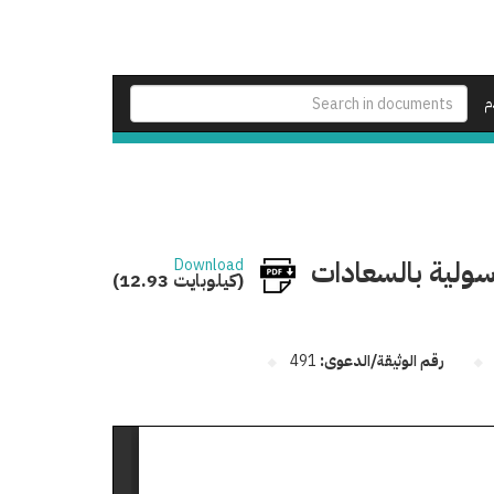
م
رسولية بالسعادات
Download
(12.93 كيلوبايت)
رقم الوثيقة/الدعوى:
491