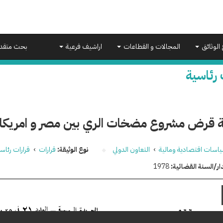
 الوثائق
المجالات و القطاعات
اراشيف فرعية
بحث متقد
 رئاسية
ية قرض مشروع مضخات الري بين مصر و امريكا
اسات اقتصادية ومالية
›
التعاون الدولي
نوع الوثيقة:
قرارات
›
قرارات رئاس
ار/السنة القضائية:
1978