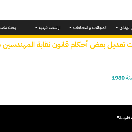
 الوثائق
المجالات و القطاعات
اراشيف فرعية
بحث متقد
 تعديل بعض أحكام قانون نقابة المهندسين سنة 
198
قانونية"