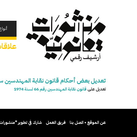
تجاوز
إلى
المحتوى
الرئيسي
أنواع
علاقات
تعديل بعض أحكام قانون نقابة المهندسين سنة 0
تعديل على
قانون نقابة المهندسين رقم 66 لسنة 1974
عن الموقع • اتصل بنا
فريق العمل
شارك في تطوير "منشورات 