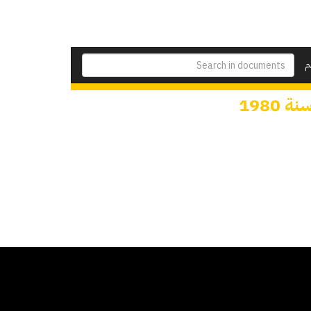
م
1980