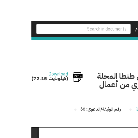
م
طنطا المحلة
Download
(72.15 كيلوبايت)
بري من أعمال
ة
رقم الوثيقة/الدعوى:
66