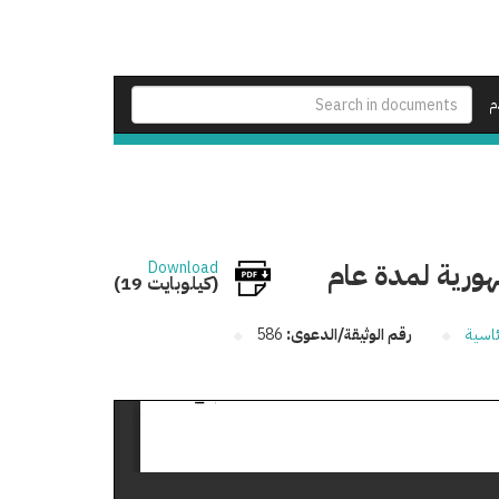
م
ورية لمدة عام
Download
(19 كيلوبايت)
ئاسية
رقم الوثيقة/الدعوى:
586