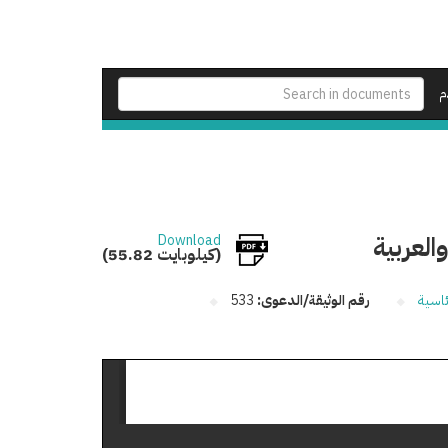
م
العربية
Download
(55.82 كيلوبايت)
ئاسية
رقم الوثيقة/الدعوى:
533