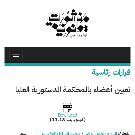
تجاوز
إلى
المحتوى
الرئيسي
Toggle
avigation
قرارات رئاسية
تعيين أعضاء بالمحكمة الدستورية العليا
Download
(11.18 كيلوبايت)
القطاع:
الدولة ونظام الحكم
›
تنظيم السلطة القضائية
اسم