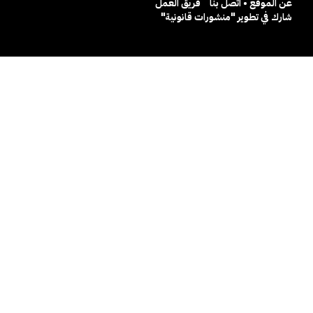
عن الموقع • اتصل بنا
فريق العمل
شارك في تطوير "منشورات قانونية"