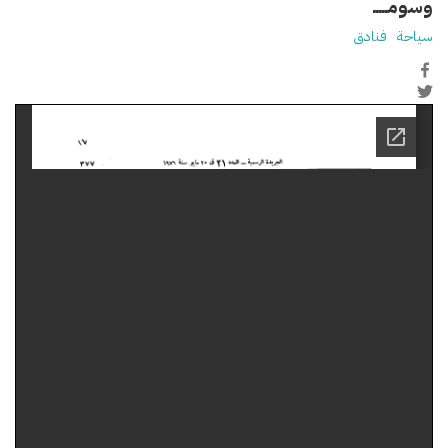
وسومـــــ
سياحة
فنادق