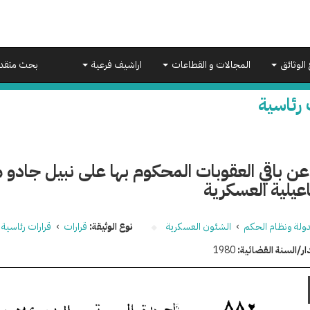
 الوثائق
المجالات و القطاعات
اراشيف فرعية
بحث متقد
 رئاسية
عن باقي العقوبات المحكوم بها على نبيل جادو 
عيلية العسكرية
دولة ونظام الحكم
›
الشئون العسكرية
نوع الوثيقة:
قرارات
›
قرارات رئاسية
ار/السنة القضائية:
1980