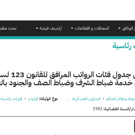
 الوثائق
المجالات و القطاعات
اراشيف فرعية
بحث متقد
 رئاسية
 خدمة ضباط الشرف وضباط الصف والجنود بال
دولة ونظام الحكم
›
الشئون العسكرية
نوع الوثيقة:
قرارات
›
قرارات رئاسية
ار/السنة القضائية:
1983