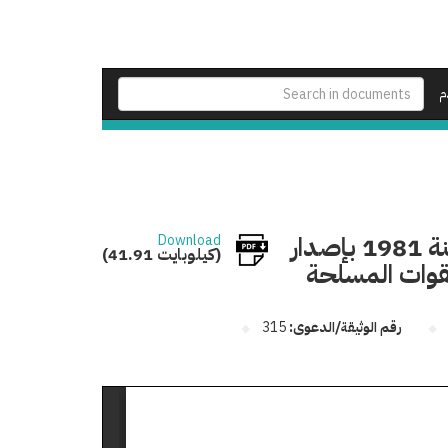
م
تعديل جدول فئات الرواتب المرافق للقانون 123 لسنة 1981 بإصدار
Download
(41.91 كيلوبايت)
قوات المسلحة
رقم الوثيقة/الدعوى:
315