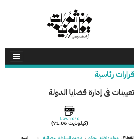
تجاوز
إلى
المحتوى
الرئيسي
Toggle
avigation
قرارات رئاسية
تعيينات فى إدارة قضايا الدولة
Download
(71.06 كيلوبايت)
القطاع:
الدولة ونظام الحكم
›
تنظيم السلطة القضائية
اسم