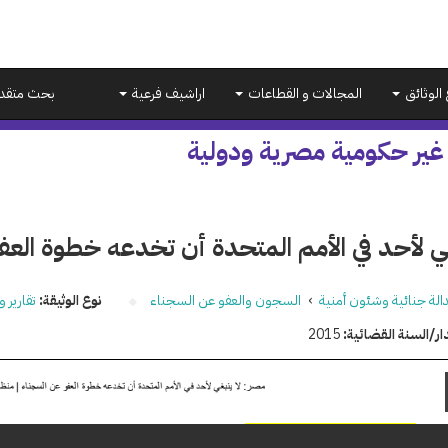
 الوثائق
المجالات و القطاعات
اراشيف فرعية
بحث متقد
 غير حكومية مصرية ودولية
غي لأحد في الأمم المتحدة أن تخدعه خطوة الع
الة جنائية وشئون أمنية
›
السجون والعفو عن السجناء
نوع الوثيقة:
تقارير و
ار/السنة القضائية:
2015