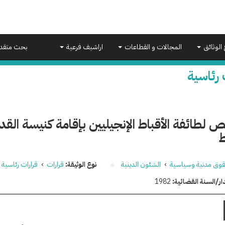
 الوثائق
المجالات و القطاعات
اراشيف فرعية
بحث متقد
 رئاسية
ص لطائفة الأقباط الإنجيليين بإقامة كنيسة القد
وق مدنية وسياسية
›
الشئون الدينية
نوع الوثيقة:
قرارات
›
قرارات رئاسية
ار/السنة القضائية:
1982