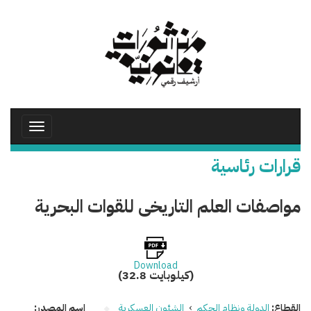
تجاوز
إلى
المحتوى
الرئيسي
Toggle
avigation
قرارات رئاسية
مواصفات العلم التاريخى للقوات البحرية
Download
(32.8 كيلوبايت)
القطاع:
الدولة ونظام الحكم
›
الشئون العسكرية
اسم المصدر: