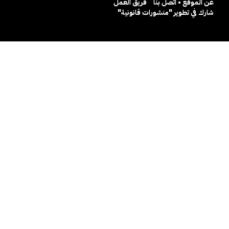
عن الموقع • اتصل بنا
فريق العمل
شارك في تطوير "منشورات قانونية"