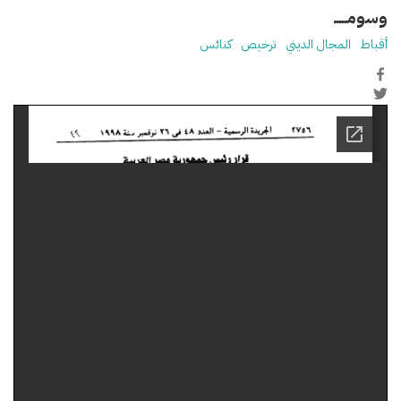
وسومـــــ
أقباط
المجال الديني
ترخيص
كنائس