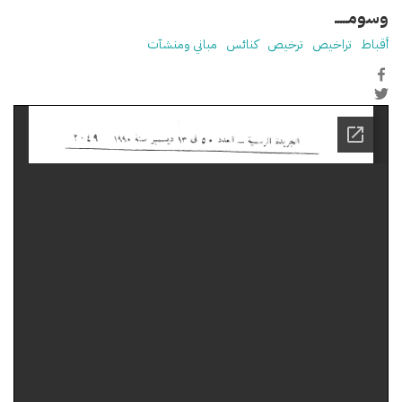
وسومـــــ
أقباط
تراخيص
ترخيص
كنائس
مباني ومنشآت