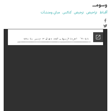
وسومـــــ
أقباط
تراخيص
ترخيص
كنائس
مباني ومنشآت