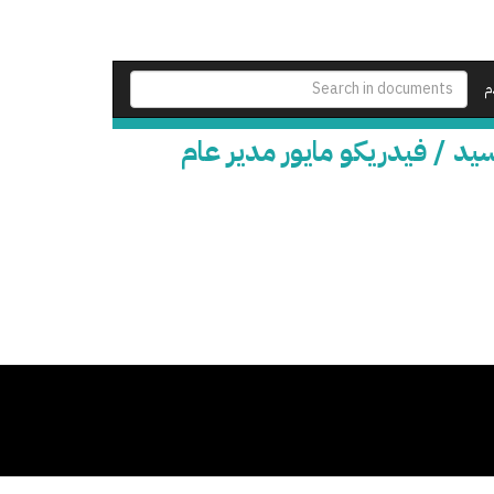
م
يد / فيدريكو مايور مدير عام