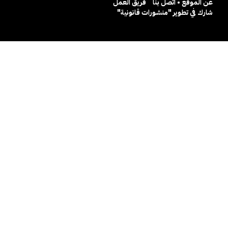
عن الموقع • اتصل بنا
فريق العمل
شارك في تطوير "منشورات قانونية"