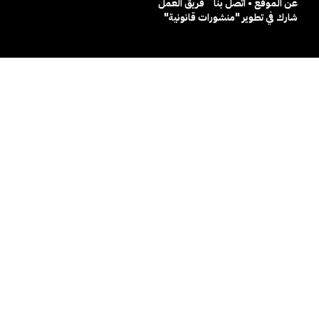
عن الموقع • اتصل بنا
فريق العمل
شارك في تطوير "منشورات قانونية"