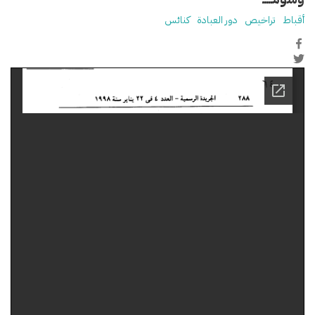
أقباط
تراخيص
دور العبادة
كنائس