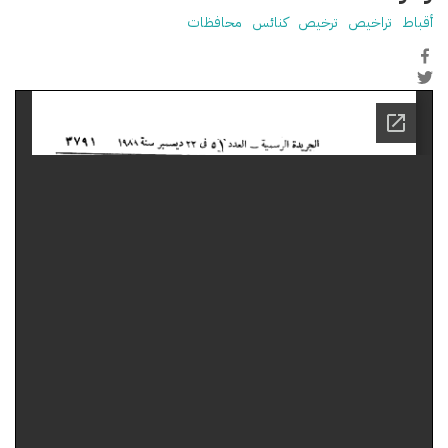
أقباط
تراخيص
ترخيص
كنائس
محافظات