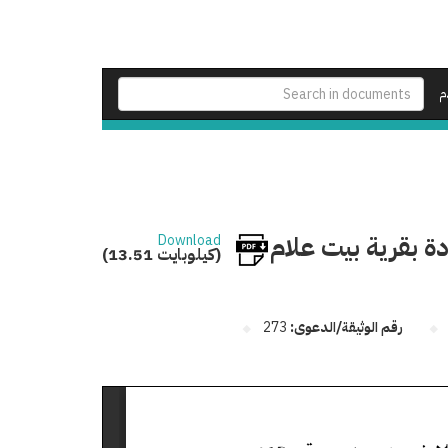
م
دة بقرية بيت علام
Download
(13.51 كيلوبايت)
رقم الوثيقة/الدعوى:
273