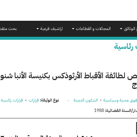
 الوثائق
المجالات و القطاعات
اراشيف فرعية
بحث متقد
 رئاسية
ص لطائفة الأقباط الأرثوذكس بكنيسة الأنبا شنو
ج
وق مدنية وسياسية
›
الشئون الدينية
نوع الوثيقة:
قرارات
›
قرارات رئاسية
ار/السنة القضائية:
1988